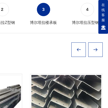
在
2
3
4
线
客
服
塔拉Z型钢
博尔塔拉楼承板
博尔塔拉压型钢板