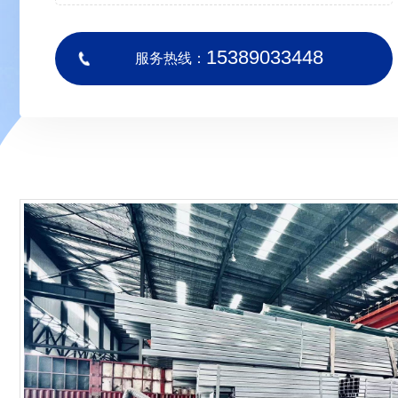
15389033448
服务热线：
用专
板异
..