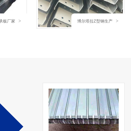
型钢生产
博尔塔拉剪板折弯价格