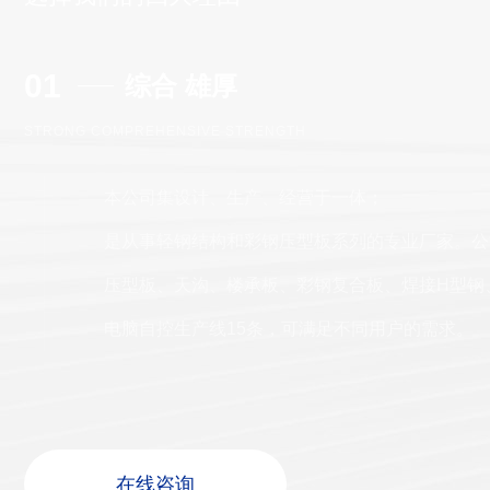
01
综合 雄厚
STRONG COMPREHENSIVE STRENGTH
本公司集设计、生产、经营于一体；
是从事轻钢结构和彩钢压型板系列的专业厂家。公
压型板、天沟、楼承板、彩钢复合板、焊接H型钢、
电脑自控生产线15条，可满足不同用户的需求。
在
线
咨
询