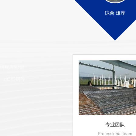
综合 雄厚
02
品质可靠
RELIABLE QUALITY
多年行业经验，众多大型钢结构工程项
司现有彩钢
自检、专检、互检、交接检多道检验流程
z/C型钢等
专业团队
Professional team