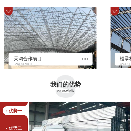
s
天沟合作项目
楼承
CASE CENTER
CASE C
我们的优势
our superiority
优势一
优势二