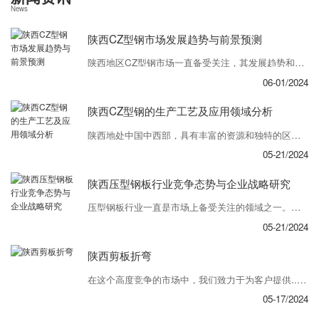
News
陕西CZ型钢市场发展趋势与前景预测
陕西地区CZ型钢市场一直备受关注，其发展趋势和前景备受行业内外关注。近年来，该市场经历了蓬勃发展期，得益于相关政策支持和市场需求增长，有望持续保持良好发展态势。首先，从需求端看，建筑行业一直是CZ型钢的主要应用领域之一。随着城市化进程加快和房地产市场持续活跃，对CZ型钢的需求量将继续增长。同时，交通基础设施建设、工业园...
06-01/2024
陕西CZ型钢的生产工艺及应用领域分析
陕西地处中国中西部，具有丰富的资源和独特的区位优势，被广泛认为是一片充满活力的市场。陕西CZ型钢作为当地的重要产业之一，在生产工艺及应用领域方面表现出色。在制造过程中，陕西CZ型钢注重工艺流程的精益求精。通过采用..的设备和技术，..产品质量稳定可靠。生产过程中各个环节紧密配合，相互衔接，..产品达到标准，并具有较高的...
05-21/2024
陕西压型钢板行业竞争态势与企业战略研究
压型钢板行业一直是市场上备受关注的领域之一。随着市场的竞争日益激烈，各企业都在积极调整自身战略以保持竞争力。陕西地区的压型钢板企业在这一竞争态势中扮演着重要角色。该地区的企业纷纷寻求提高产品质量，降低生产成本，并加强市场拓展。在这个过程中，企业们不断优化自身的生产流程，提高生产效率，以满足客户需求。在市场竞争中，企业们...
05-21/2024
陕西剪板折弯
在这个高度竞争的市场中，我们致力于为客户提供..的陕西剪板折弯服务。作为一家专业的企业，我们拥有经验丰富的团队和..的技术设备，以满足客户多样化的需求。我们的陕西剪板折弯服务覆盖了多个行业，包括建筑、制造、汽车等领域。通过..的技术和严格的质量控制，我们..每一件产品都符合客户的要求。无论是小型定制项目还是大型生产订单...
05-17/2024